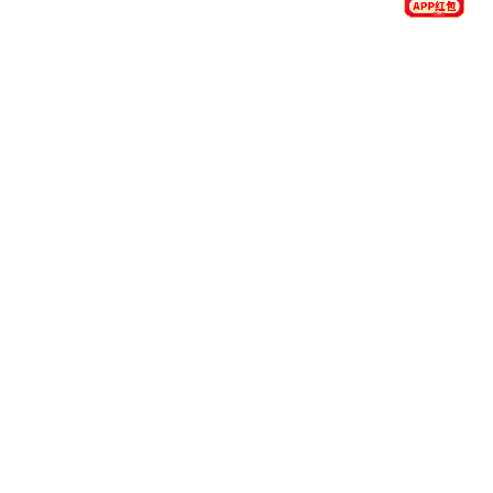
2024 年度行业推荐平台
年度数据科技应用奖
多维度平台运营数据
多角度整合访问、活跃度与交互表现，世界杯官方网站-世界
杯shijiebei(中国)通过数据还原真实的用户使用路径与平台能
力。
全球访问覆盖
目前已覆盖
180+
国家与地区，亚洲、欧洲及美洲地区
的访问量持续攀升。