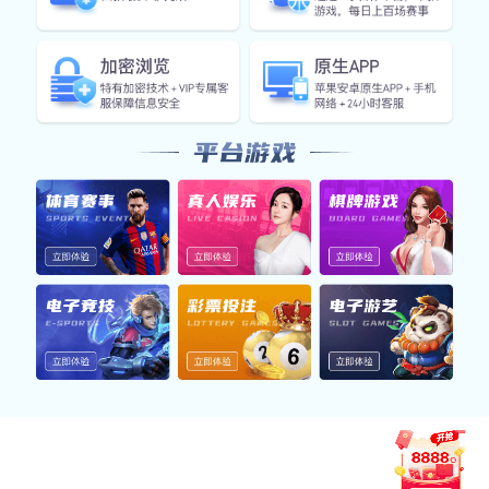
荣誉与奖项
世界杯的网站 致力于为用户提供优质的体育赛事服务，平台
在安全合规、技术创新等领域屡获殊荣。
2023 年度安全认证奖
最具用户满意度平台