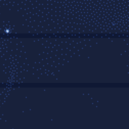
03. 国际拓展
目前世界杯的网站已在东南亚
地，打造具有国际竞争力的赛
荣耀时刻展示
的网站 以卓越服务赢得多项专业认可，每一份荣誉都是用户信赖