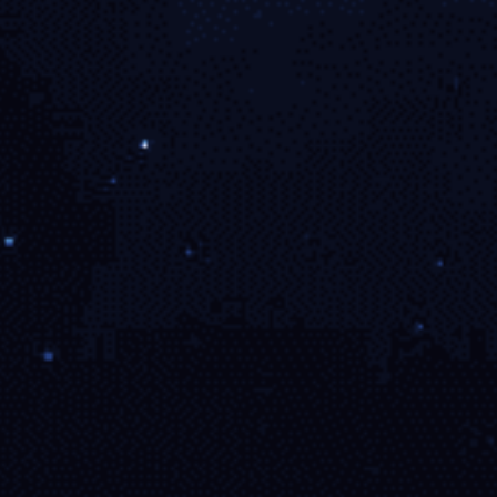
世界杯的网站
世界杯的网站官方网站【KY1.AC】官
湖
网认证:手机版、app下载、登录入
su
口、官方网站、网页版、平台、网
址、地址、注册、娱乐，世界杯的网
站(中国)官方网站欢迎大家选择真正的
官方通道，同时我们提供全天候7x24
小时在线服务，第一时间处理各类问
题，正规集团平台有保障，欢迎体
验！