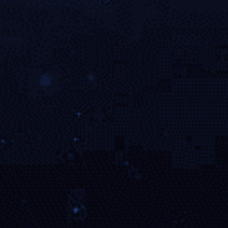
存储隔离
踪、风险溯
联系我们
快速导航
南省株洲市天元区珠江北路66号
App下载
关于我们
pport@pyramidgroupco.com
隐私政策
用户协议
网站地图