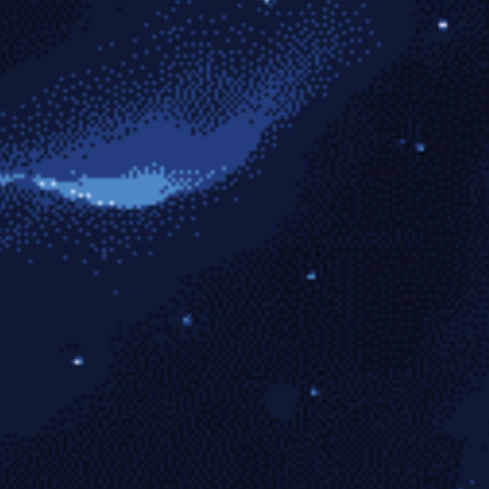
将世界杯的网站核
页面加载
0.21s
平均加载时间