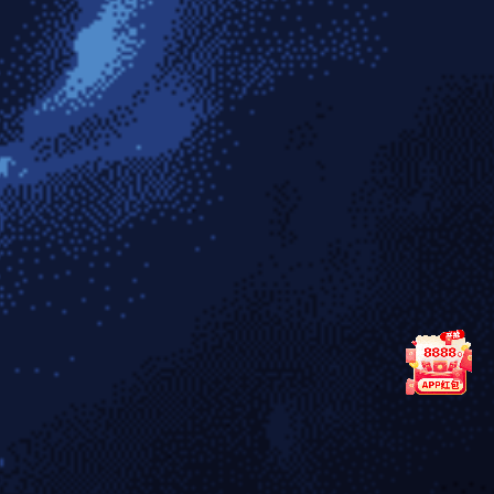
奖
上榜，体现平台在体验与服务质量方面的综合优势。