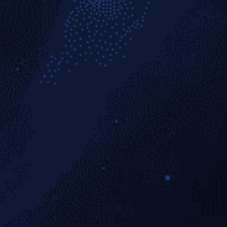
心运营数据细分为多个维度，以模块方式清晰呈现平台运行概况
日活跃用户
API调用
56K
1.6M
7日均值
本周统计