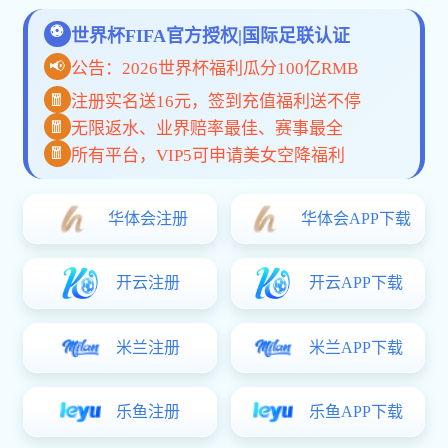
手机App
网页版
马竞总监表示寻找格列兹曼替
代者几乎不可能全力以赴迎接
转会窗关闭
2026-06-22 00:56
44 次阅读
首页
/
体育焦点