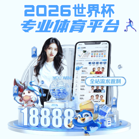
注册入口
世界杯的网站
APP与网页版入
口｜畅享全球体育赛事与数据
服务
欢迎访问
世界杯的网站
，提供全面覆盖足球、
篮球、电竞等项目的赛事资讯与数据内容， 支
持
APP下载
与
网页使用
，每日同步更新千场比
赛，聚焦热门体育内容， 助您轻松获取赛事动
态，掌握比赛节奏。