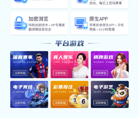
2、格列兹曼的重要性
安东尼·格列兹曼作为马竞阵中的核心球员，他不仅具
备出色的个人能力，更是在场上扮演着关键角色。他
在比赛中的创造力和进攻意识，让他成为球队不可或
缺的一部分。因此，找到一个能够完全取代他的球员
几乎是不可能实现的目标。
此外，格列兹曼与队友之间建立起良好的默契，这种
默契并非一朝一夕可以培养出来。新加入球员需要时
间适应战术体系和融入团队，这就意味着即使找到了
替代者，也需要时间来磨合，这段时间内球队业绩可
能受到影响。
综上所述，格列兹曼的重要性不仅体现在他的技术能