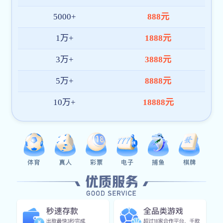
当前，欧洲顶级联赛中的优秀前锋资源相对匮乏。随
着各大俱乐部对攻击型球员需求的增加，市场上能够
满足马竞要求的人才越来越少。这种竞争不仅让马竞
倍感压力，也使得他们在寻找替代者时愈发困难。
不仅如此，许多潜力新星已经被其他球队锁定，这进
一步限制了马竞在转会市场上的选择空间。在这种情
况下，球队只能从有限的资源中筛选出可行的人选，
但由于预算及薪资结构等多种因素，使得实际操作变
得更加复杂。
因此，总监对于找到格列兹曼替代者几乎不可能这一
说法并不是危言耸听，而是反映了现实情况中存在的
问题。面对激烈竞争和人才短缺，不仅是马竞，很多
俱乐部同样面临类似窘境。