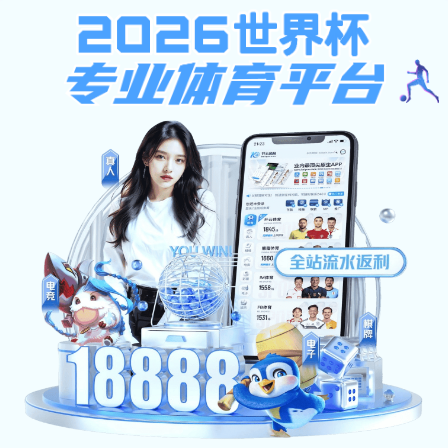
注册入口
世界杯的网站
APP与网页版入
口｜畅享全球体育赛事与数据
服务
欢迎访问
世界杯的网站
，提供全面覆盖足球、
篮球、电竞等项目的赛事资讯与数据内容， 支
持
APP下载
与
网页使用
，每日同步更新千场比
赛，聚焦热门体育内容， 助您轻松获取赛事动
态，掌握比赛节奏。