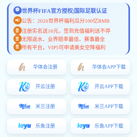
手机App
网页版
白巧克力分析湖人缺少里夫斯
的影响肯纳德三分出手次数将
大幅提升
2026-07-08 04:35
57 次阅读
首页
/
体育焦点